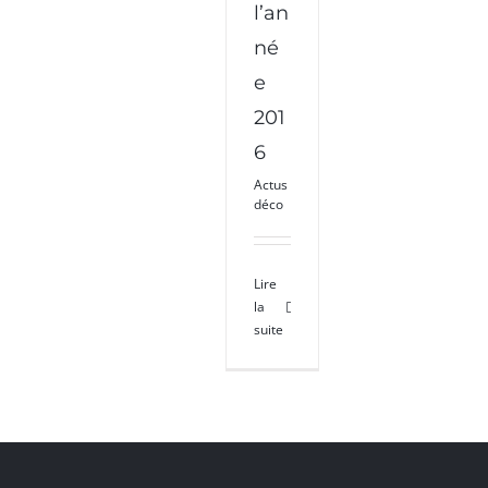
l’an
né
e
201
6
Actus
déco
Lire
la
suite