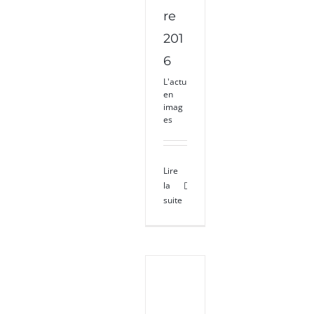
re
201
6
L'actu
en
imag
es
Lire
la
suite