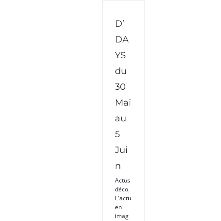
D’DAYS
D’
du 30
Mai
DA
au 5
YS
Juin
du
30
Mai
au
5
Jui
n
Actus
déco
,
L'actu
en
imag