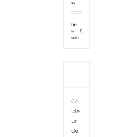
es
Lire
la
suite
Couleur
Co
de
ule
l’année
2016
ur
de