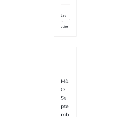
Lire
la
suite
M&
M&O
Septembre
O
2016
Se
pte
mb