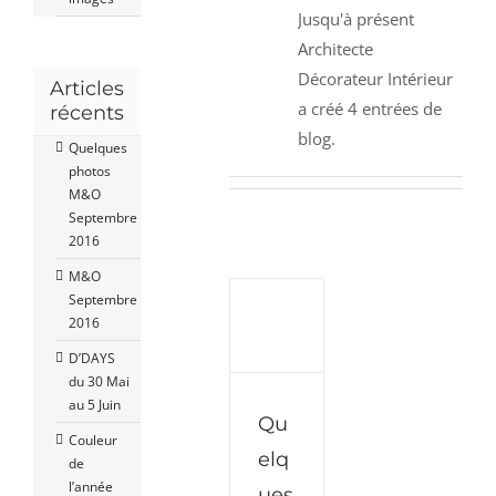
Jusqu'à présent
Architecte
Décorateur Intérieur
Articles
a créé 4 entrées de
récents
blog.
Quelques
photos
M&O
Septembre
2016
M&O
Septembre
2016
D’DAYS
du 30 Mai
Quelques
au 5 Juin
Qu
photos
Couleur
M&O
elq
de
Septembre
l’année
ues