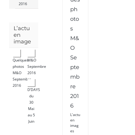
2016
2016
ph
oto
L’actu
s
en
M&
image
O
Se
Quelques
M&O
pte
photos
Septembre
M&O
2016
mb
Septembre
2016
re
D’DAYS
201
du
30
6
Mai
L'actu
au 5
en
Juin
imag
es