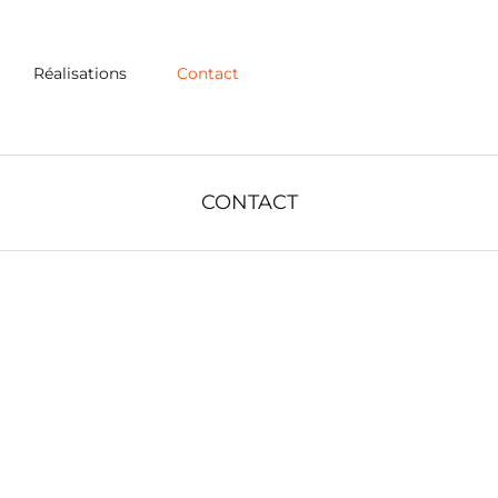
Réalisations
Contact
CONTACT
Parlez-nous de vos idées de projets ou simplement dites
bonjour. Que vous ayez une grande idée ou que vous
ayez besoin d’inspiration pour un projet, nous sommes
là pour vous accompagner. Du concept à la création,
laissez-nous vous inspirer.