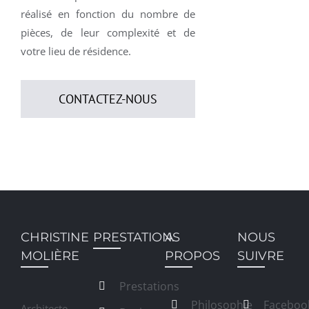
réalisé en fonction du nombre de
pièces, de leur complexité et de
votre lieu de résidence.
CONTACTEZ-NOUS
CHRISTINE
PRESTATIONS
A
NOUS
MOLIÈRE
PROPOS
SUIVRE
Prestations
Philosophie
Faceboo
Architecte