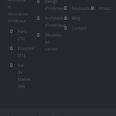
Design
et
d’intérieur
Réalisations
Houzz
décoratrice
Architecture
Blog
d'intérieur
d’intérieur
Contact
Paris
Meubles
(75)
en
Essonne
carton
(91)
Val
de
Marne
(94)