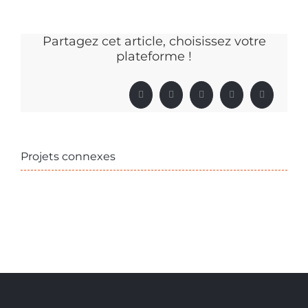
Partagez cet article, choisissez votre
plateforme !
Facebook
X
LinkedIn
Pinterest
Email
Projets connexes
Un
Un
étage
Espace
appartement
Cuisine
au
Salon
Duplex
baigné
Semi-
niveau
cuisine
de
Professionnelle
de
en
lumière
la
paremen